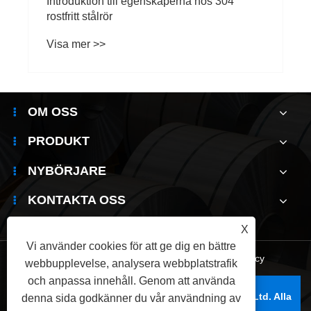
​Introduktion till egenskaperna hos 304
rostfritt stålrör
Visa mer >>
OM OSS
PRODUKT
NYBÖRJARE
KONTAKTA OSS
X
Vi använder cookies för att ge dig en bättre
Links
|
Sitemap
|
RSS
|
XML
|
Sekretesspolicy
webbupplevelse, analysera webbplatstrafik
och anpassa innehåll. Genom att använda
Copyright © 2025 Wuxi Jianbanghaoda Steel Co.,Ltd. Alla
denna sida godkänner du vår användning av
rättigheter reserverade.