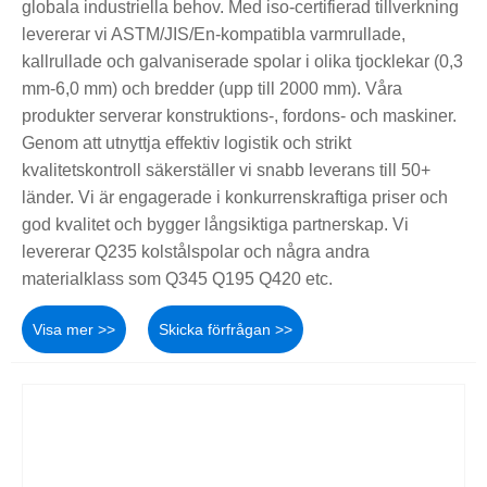
globala industriella behov. Med iso-certifierad tillverkning
levererar vi ASTM/JIS/En-kompatibla varmrullade,
kallrullade och galvaniserade spolar i olika tjocklekar (0,3
mm-6,0 mm) och bredder (upp till 2000 mm). Våra
produkter serverar konstruktions-, fordons- och maskiner.
Genom att utnyttja effektiv logistik och strikt
kvalitetskontroll säkerställer vi snabb leverans till 50+
länder. Vi är engagerade i konkurrenskraftiga priser och
god kvalitet och bygger långsiktiga partnerskap. Vi
levererar Q235 kolstålspolar och några andra
materialklass som Q345 Q195 Q420 etc.
Visa mer >>
Skicka förfrågan >>