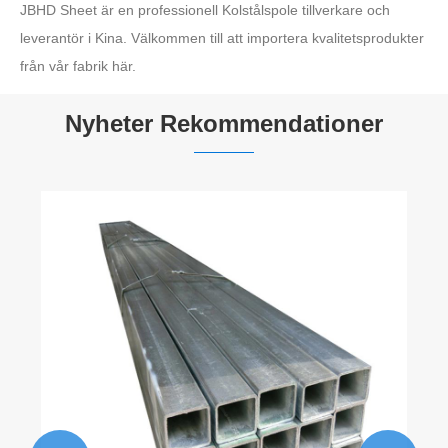
JBHD Sheet är en professionell Kolstålspole tillverkare och
leverantör i Kina. Välkommen till att importera kvalitetsprodukter
från vår fabrik här.
Nyheter Rekommendationer
​Skillnader i kontrollmetoder för
väggtjocklekstolerans mellan rostfritt stålrör
och rostfritt sömlöst rör
Visa mer >>