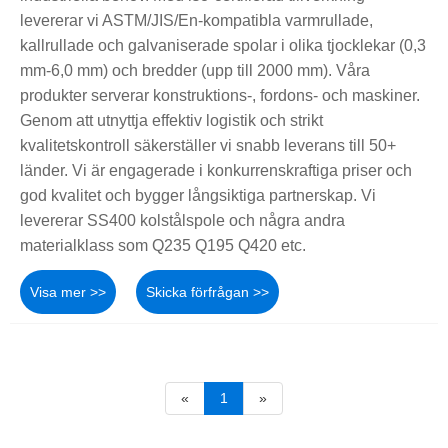
levererar vi ASTM/JIS/En-kompatibla varmrullade,
kallrullade och galvaniserade spolar i olika tjocklekar (0,3
mm-6,0 mm) och bredder (upp till 2000 mm). Våra
produkter serverar konstruktions-, fordons- och maskiner.
Genom att utnyttja effektiv logistik och strikt
kvalitetskontroll säkerställer vi snabb leverans till 50+
länder. Vi är engagerade i konkurrenskraftiga priser och
god kvalitet och bygger långsiktiga partnerskap. Vi
levererar SS400 kolstålspole och några andra
materialklass som Q235 Q195 Q420 etc.
Visa mer >>
Skicka förfrågan >>
«
1
»