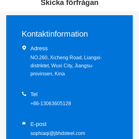
Skicka förfrågan
Kontaktinformation

Adress
NO.260, Xicheng Road, Liangxi-
distriktet, Wuxi City, Jiangsu-
provinsen, Kina

Tel
+86-13063605128
E-post

sophiaqi@jbhdsteel.com