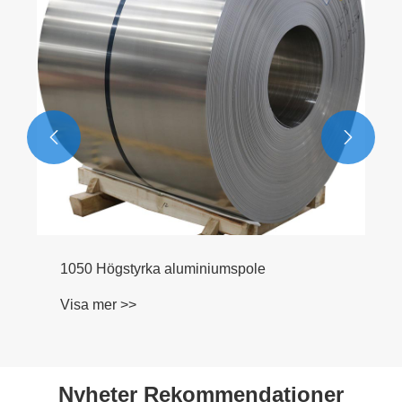
Visa mer >>


iumspole
Nyheter Rekommendationer