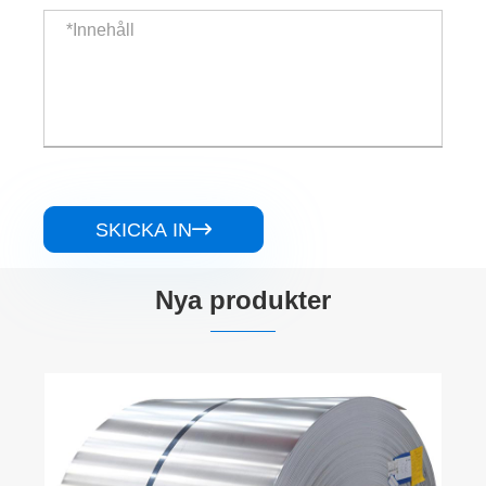
SKICKA IN

Nya produkter
304 rostfritt stål H -balk