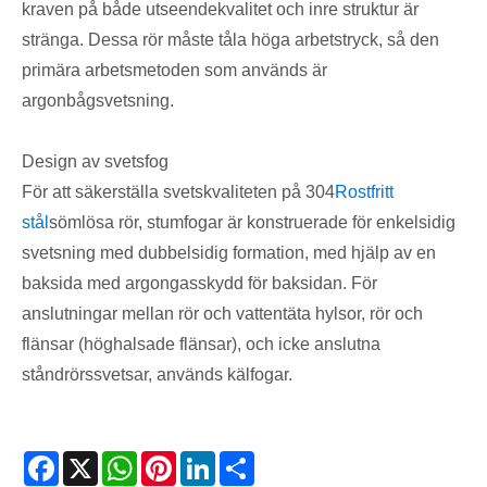
kraven på både utseendekvalitet och inre struktur är
stränga. Dessa rör måste tåla höga arbetstryck, så den
primära arbetsmetoden som används är
argonbågsvetsning.
Design av svetsfog
För att säkerställa svetskvaliteten på 304
Rostfritt
stål
sömlösa rör, stumfogar är konstruerade för enkelsidig
svetsning med dubbelsidig formation, med hjälp av en
baksida med argongasskydd för baksidan. För
anslutningar mellan rör och vattentäta hylsor, rör och
flänsar (höghalsade flänsar), och icke anslutna
ståndrörssvetsar, används kälfogar.
Facebook
X
WhatsApp
Pinterest
LinkedIn
Share