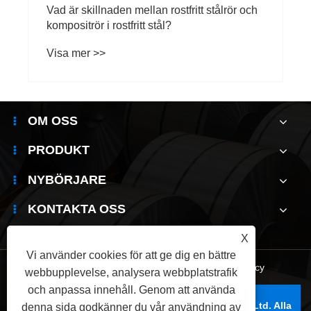
 och
OM OSS
PRODUKT
NYBÖRJARE
KONTAKTA OSS
X
Vi använder cookies för att ge dig en bättre
Links
|
Sitemap
|
RSS
|
XML
|
Sekretesspolicy
webbupplevelse, analysera webbplatstrafik
och anpassa innehåll. Genom att använda
Copyright © 2025 Wuxi Jianbanghaoda Steel Co.,Ltd. Alla
denna sida godkänner du vår användning av