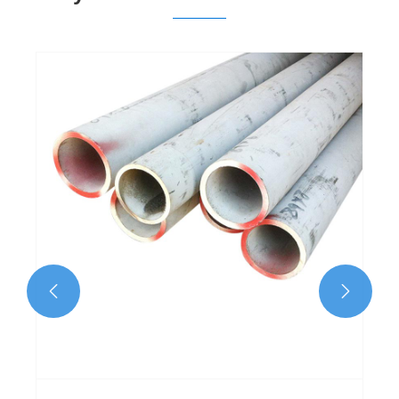
Vilka är förhållandena för ljus glödgning av
304 rostfritt stålrör?
Visa mer >>

