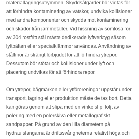
materiallagringsutrymmen. Skyddsåtgärder bör vidtas för
att förhindra kontaminering av vätskor, undvika kollisioner
med andra komponenter och skydda mot kontaminering
och skador från järnmetaller. Vid hissning av sömlösa rör
av 304 rostfritt stål måste dedikerade lyftverktyg såsom
lyftbälten eller specialklämmor användas. Användning av
stållinor är strängt förbjudet för att förhindra ytrepor.
Dessutom bör stötar och kollisioner under lyft och
placering undvikas för att förhindra repor.
Om ytrepor, bågmärken eller ytföroreningar uppstår under
transport, lagring eller produktion måste de tas bort. Detta
kan göras genom att slipa med en vinkelslip, följt av
polering med en polerskiva eller metallografiskt
sandpapper. På grund av den lilla diametern på
hydraulslangarna är driftssvårigheterna relativt höga och