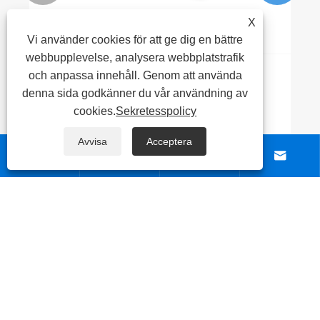
X
Vi använder cookies för att ge dig en bättre
webbupplevelse, analysera webbplatstrafik
och anpassa innehåll. Genom att använda
Vet du hur man identifierar äktheten av 304
denna sida godkänner du vår användning av
rostfritt stålspole?
cookies.
Sekretesspolicy
Visa mer >>
Avvisa
Acceptera




OM OSS
PRODUKT
NYBÖRJARE
KONTAKTA OSS