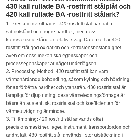
430 kall rullade BA -rostfritt stålplåt och
420 kall rullade BA -rostfritt stålark?
1. Prestationsskillnader: 420 rostfritt stål har bättre
slitmotstånd och högre hårdhet, men dess
korrosionsmotstånd är relativt svag. Däremot har 430
rostfritt stål god oxidation och korrosionsbeständighet,
även om dess mekaniska egenskaper och
processegenskaper är något underlägsen.
2. Processing Method: 420 rostfritt stål kan vara
värmehärdande behandling, såsom kylning och härdning,
för att förbättra hårdhet och ytanstrån. 430 rostfritt stål är
lämpligt för djup ritning, dess värmeledningsförmåga är
bättre än austenitiskt rostfritt stål och koefficienten för
värmeutvidgning är mindre.
3. Tillämpning: 420 rostfritt stål används ofta i
precisionsmaskiner, lager, instrument, transportfordon och
andra fält. 430 rostfritt stål används i stor utsträckning i