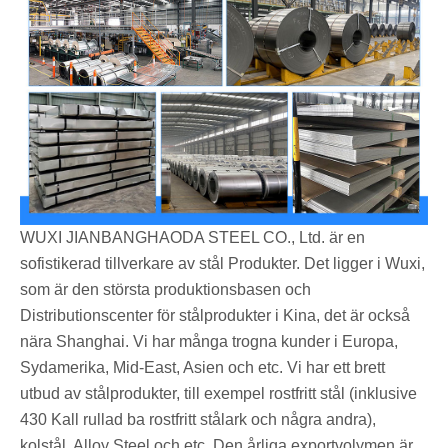
WUXI JIANBANGHAODA STEEL CO., Ltd. är en
sofistikerad tillverkare av stål Produkter. Det ligger i Wuxi,
som är den största produktionsbasen och
Distributionscenter för stålprodukter i Kina, det är också
nära Shanghai. Vi har många trogna kunder i Europa,
Sydamerika, Mid-East, Asien och etc. Vi har ett brett
utbud av stålprodukter, till exempel rostfritt stål (inklusive
430 Kall rullad ba rostfritt stålark och några andra),
kolstål, Alloy Steel och etc. Den årliga exportvolymen är