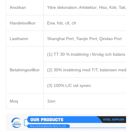
Ansökan
Yttre dekoration; Arkitektur; Hiss; Kök; Tak; 
Handelsvillkor
Exw, fob, cif, cfr
Lasthamn
Shanghai Port, Tianjin Port, Qindao Port
(1) TT 30 % insättning i förväg och balans 70
Betalningsvillkor
(2) 30% insättning med T/T, balansen med L/
(3) 100% L/C vid synen.
Moq
1ton