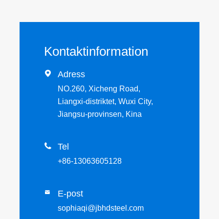
Kontaktinformation

Adress
NO.260, Xicheng Road,
Liangxi-distriktet, Wuxi City,
Jiangsu-provinsen, Kina

Tel
+86-13063605128
E-post

sophiaqi@jbhdsteel.com