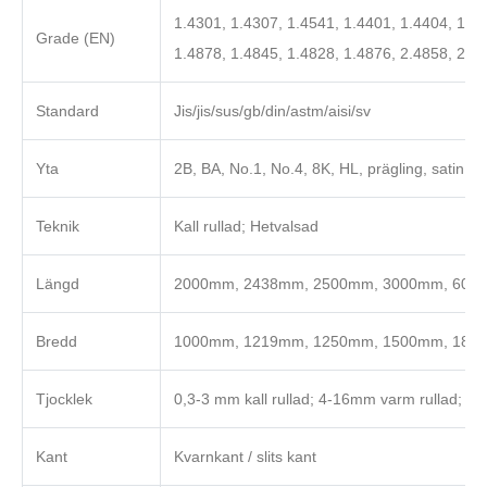
1.4301, 1.4307, 1.4541, 1.4401, 1.4404, 1.45
Grade (EN)
1.4878, 1.4845, 1.4828, 1.4876, 2.4858, 2.4
Standard
Jis/jis/sus/gb/din/astm/aisi/sv
Yta
2B, BA, No.1, No.4, 8K, HL, prägling, satin, spe
Teknik
Kall rullad; Hetvalsad
Längd
2000mm, 2438mm, 2500mm, 3000mm, 6000mm
Bredd
1000mm, 1219mm, 1250mm, 1500mm, 180
Tjocklek
0,3-3 mm kall rullad; 4-16mm varm rullad; 1
Kant
Kvarnkant / slits kant