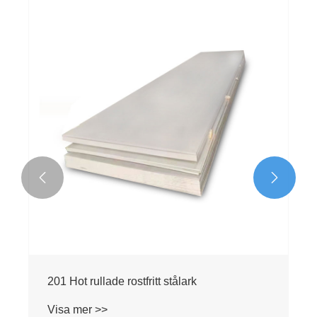


202 Hot rullat rostfritt stålark
Visa mer >>