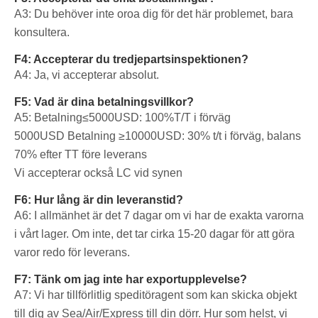
A3: Du behöver inte oroa dig för det här problemet, bara
konsultera.
F4: Accepterar du tredjepartsinspektionen?
A4: Ja, vi accepterar absolut.
F5: Vad är dina betalningsvillkor?
A5: Betalning≤5000USD: 100%T/T i förväg
5000USD
Betalning ≥10000USD: 30% t/t i förväg, balans
70% efter TT före leverans
Vi accepterar också LC vid synen
F6: Hur lång är din leveranstid?
A6: I allmänhet är det 7 dagar om vi har de exakta varorna
i vårt lager. Om inte, det tar cirka 15-20 dagar för att göra
varor redo för leverans.
F7: Tänk om jag inte har exportupplevelse?
A7: Vi har tillförlitlig speditöragent som kan skicka objekt
till dig av Sea/Air/Express till din dörr. Hur som helst, vi