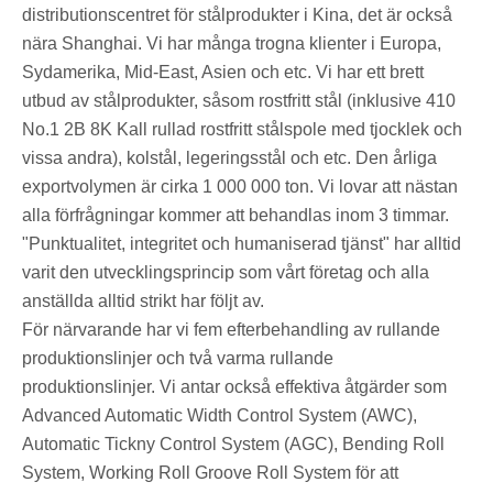
distributionscentret för stålprodukter i Kina, det är också
nära Shanghai. Vi har många trogna klienter i Europa,
Sydamerika, Mid-East, Asien och etc. Vi har ett brett
utbud av stålprodukter, såsom rostfritt stål (inklusive 410
No.1 2B 8K Kall rullad rostfritt stålspole med tjocklek och
vissa andra), kolstål, legeringsstål och etc. Den årliga
exportvolymen är cirka 1 000 000 ton. Vi lovar att nästan
alla förfrågningar kommer att behandlas inom 3 timmar.
"Punktualitet, integritet och humaniserad tjänst" har alltid
varit den utvecklingsprincip som vårt företag och alla
anställda alltid strikt har följt av.
För närvarande har vi fem efterbehandling av rullande
produktionslinjer och två varma rullande
produktionslinjer. Vi antar också effektiva åtgärder som
Advanced Automatic Width Control System (AWC),
Automatic Tickny Control System (AGC), Bending Roll
System, Working Roll Groove Roll System för att