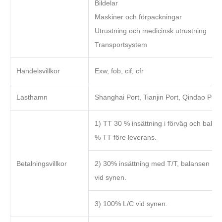
Bildelar
Maskiner och förpackningar
Utrustning och medicinsk utrustning
Transportsystem
Handelsvillkor
Exw, fob, cif, cfr
Lasthamn
Shanghai Port, Tianjin Port, Qindao Port
1) TT 30 % insättning i förväg och balan
% TT före leverans.
Betalningsvillkor
2) 30% insättning med T/T, balansen me
vid synen.
3) 100% L/C vid synen.