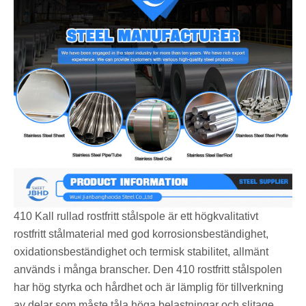
410 Kall rullad rostfritt stålspole är ett högkvalitativt
rostfritt stålmaterial med god korrosionsbeständighet,
oxidationsbeständighet och termisk stabilitet, allmänt
används i många branscher. Den 410 rostfritt stålspolen
har hög styrka och hårdhet och är lämplig för tillverkning
av delar som måste tåla höga belastningar och slitage.