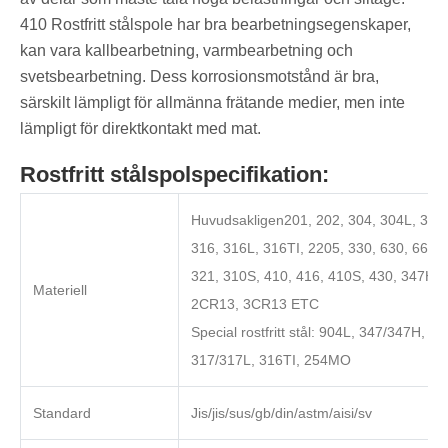
410 Rostfritt stålspole har bra bearbetningsegenskaper,
kan vara kallbearbetning, varmbearbetning och
svetsbearbetning. Dess korrosionsmotstånd är bra,
särskilt lämpligt för allmänna frätande medier, men inte
lämpligt för direktkontakt med mat.
Rostfritt stålspolspecifikation:
Huvudsakligen201, 202, 304, 304L, 304
316, 316L, 316TI, 2205, 330, 630, 660, 
321, 310S, 410, 416, 410S, 430, 347H,
Materiell
2CR13, 3CR13 ETC
Special rostfritt stål: 904L, 347/347H,
317/317L, 316TI, 254MO
Standard
Jis/jis/sus/gb/din/astm/aisi/sv