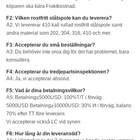
köparen ska bära Fraktkostnad.
F2: Vilken rostfritt stålspole kan du leverera?
A2: Vi levererar 410 kall rullad rostfritt stålspole samt
andra material som 202, 304, 316, 410 och mer.
F3: Accepterar du små beställningar?
A3: Du behöver inte oroa dig för det här problemet, bara
konsultera.
F4: Accepterar du tredjepartsinspektionen?
A4: Ja, vi accepterar absolut.
F5: Vad är dina betalningsvillkor?
A5: Betalning≤5000USD: 100%T/T i förväg
5000USD
Betalning≥10000USD: 30% t/t i förväg, balans
70% efter TT före leverans
Vi accepterar också LC vid synen
F6: Hur lång är din leveranstid?