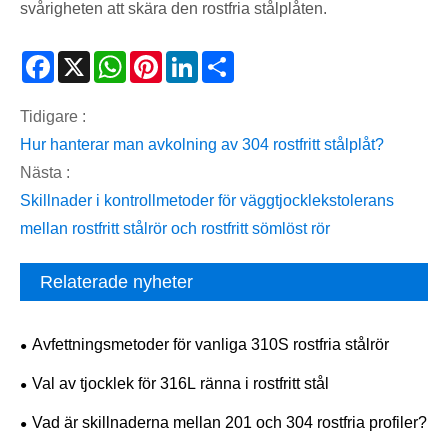
svårigheten att skära den rostfria stålplåten.
Facebook
X
WhatsApp
Pinterest
LinkedIn
Share
Tidigare :
Hur hanterar man avkolning av 304 rostfritt stålplåt?
Nästa :
​Skillnader i kontrollmetoder för väggtjocklekstolerans
mellan rostfritt stålrör och rostfritt sömlöst rör
Relaterade nyheter
​Avfettningsmetoder för vanliga 310S rostfria stålrör
​Val av tjocklek för 316L ränna i rostfritt stål
Vad är skillnaderna mellan 201 och 304 rostfria profiler?