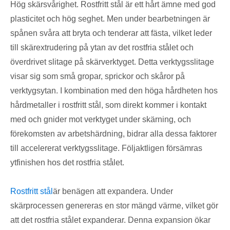
Hög skärsvårighet. Rostfritt stål är ett hårt ämne med god
plasticitet och hög seghet. Men under bearbetningen är
spånen svåra att bryta och tenderar att fästa, vilket leder
till skärextrudering på ytan av det rostfria stålet och
överdrivet slitage på skärverktyget. Detta verktygsslitage
visar sig som små gropar, sprickor och skåror på
verktygsytan. I kombination med den höga hårdheten hos
hårdmetaller i rostfritt stål, som direkt kommer i kontakt
med och gnider mot verktyget under skärning, och
förekomsten av arbetshärdning, bidrar alla dessa faktorer
till accelererat verktygsslitage. Följaktligen försämras
ytfinishen hos det rostfria stålet.
Rostfritt stål
är benägen att expandera. Under
skärprocessen genereras en stor mängd värme, vilket gör
att det rostfria stålet expanderar. Denna expansion ökar